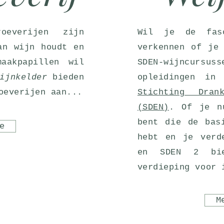
roeverijen zijn
Wil je de fasc
an wijn houdt en
verkennen of je
aakpapillen wil
SDEN-wijncurs
ijnkelder
bieden
opleidingen in
oeverijen aan...
Stichting Dran
(SDEN)
. Of je n
bent die de bas
e
hebt en je verd
en SDEN 2 bie
verdieping voor 
M