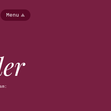
Menu
der
am: