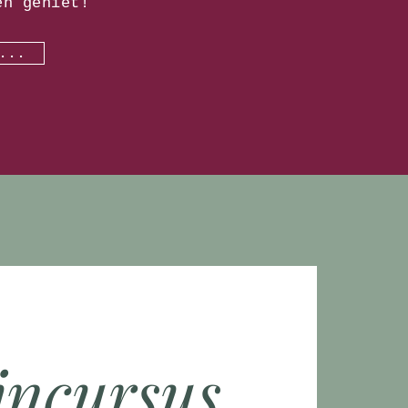
en geniet!
...
jncursus