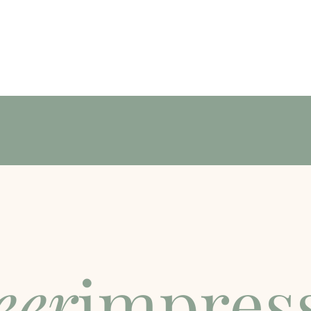
eer
impres