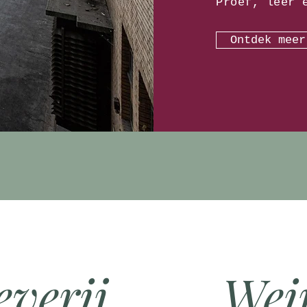
Proef, leer 
Ontdek meer
verij
Wei