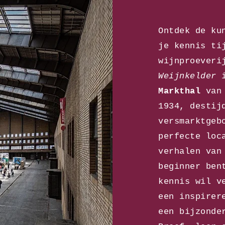
Ontdek de ku
je kennis ti
wijnproeveri
Weijnkelder
i
Markthal
van 
1934, destij
versmarktgeb
perfecte loc
verhalen van
beginner ben
kennis wil v
een inspirer
een bijzonde